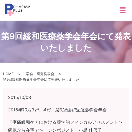
メ
第9回緩和医療薬学会年会にて発表
いたしました
HOME
学会・研究発表会
第9回緩和医療薬学会年会にて発表いたしました
2015/10/03
2015年10月3日、4日 第9回緩和医療薬学会年会
「疼痛緩和ケアにおける薬学的フィジカルアセスメント〜
病棟から在宅で〜」シンポジスト 小黒 佳代子