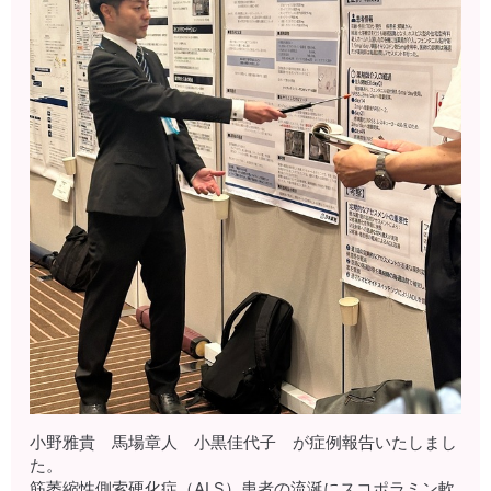
小野雅貴 馬場章人 小黒佳代子 が症例報告いたしまし
た。
筋萎縮性側索硬化症（ALS）患者の流涎にスコポラミン軟