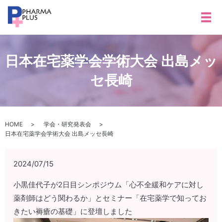
メ
日本在宅薬学会学術大会 出島メッ
セ長崎
HOME
学会・研究発表会
日本在宅薬学会学術大会 出島メッセ長崎
2024/07/15
小黒佳代子が2日目シンポジウム「心不全緩和ケアに対し
薬剤師はどう関わるか」とセミナー「在宅薬学で知ってお
きたい褥瘡の基礎」に登壇しました