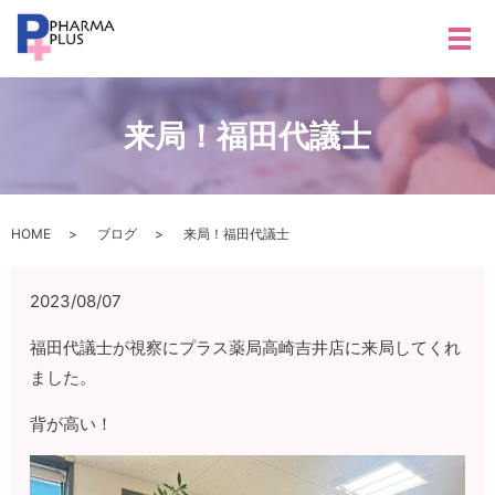
メ
来局！福田代議士
HOME
ブログ
来局！福田代議士
2023/08/07
福田代議士が視察にプラス薬局高崎吉井店に来局してくれ
ました。
背が高い！